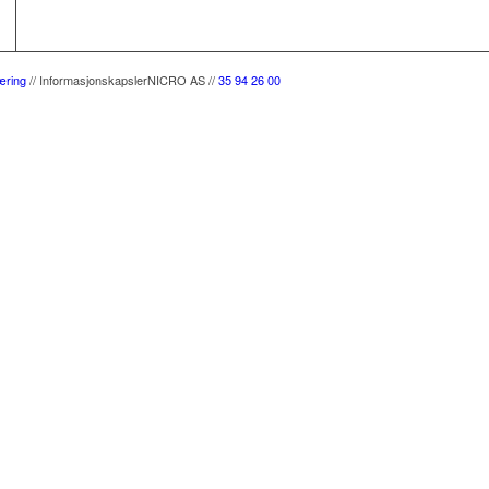
æring
//
Informasjonskapsler
NICRO AS //
35 94 26 00