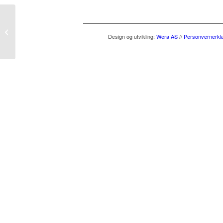
Galleri: Storkjøkken, Oppvask
Design og utvikling
:
Wera AS
//
Personvernerkl