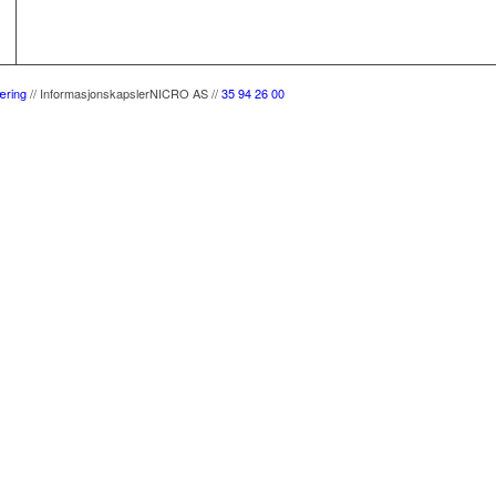
æring
//
Informasjonskapsler
NICRO AS //
35 94 26 00