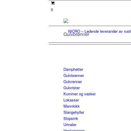
0
Gulvbrønner
Damphetter
Gulvbrønner
Gulvrenner
Gulvrister
Kummer og vasker
Lokasser
Mannlokk
Slangehyller
Slopsink
Urinaler
Vaskerenner