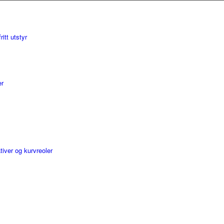
er
iver og kurvreoler