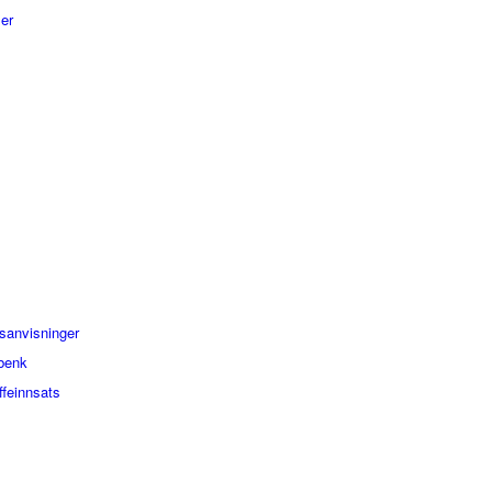
ler
sanvisninger
benk
ffeinnsats