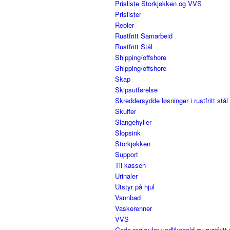
Prisliste Storkjøkken og VVS
Prislister
Reoler
Rustfritt Samarbeid
Rustfritt Stål
Shipping/offshore
Shipping/offshore
Skap
Skipsutførelse
Skreddersydde løsninger i rustfritt stål
Skuffer
Slangehyller
Slopsink
Storkjøkken
Support
Til kassen
Urinaler
Utstyr på hjul
Vannbad
Vaskerenner
VVS
Gode regler for vedlikehold av rustfritt 