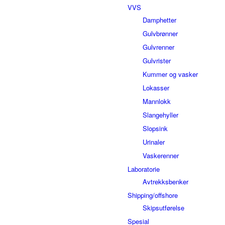
VVS
Damphetter
Gulvbrønner
Gulvrenner
Gulvrister
Kummer og vasker
Lokasser
Mannlokk
Slangehyller
Slopsink
Urinaler
Vaskerenner
Laboratorie
Avtrekksbenker
Shipping/offshore
Skipsutførelse
Spesial