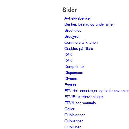
Sider
Avtrekksbenker
Benker, beslag og underhyller
Brochures
Brosjyrer
Commercial kitchen
Cookies på Nicro
DAK
DAK
Damphetter
Dispensere
Diverse
Essnor
FDV dokumentasjon og bruksanvisnin
FDV/Brukeranvisninger
FDV/User manuals
Galleri
Gulvbrønner
Gulvrenner
Gulvrister