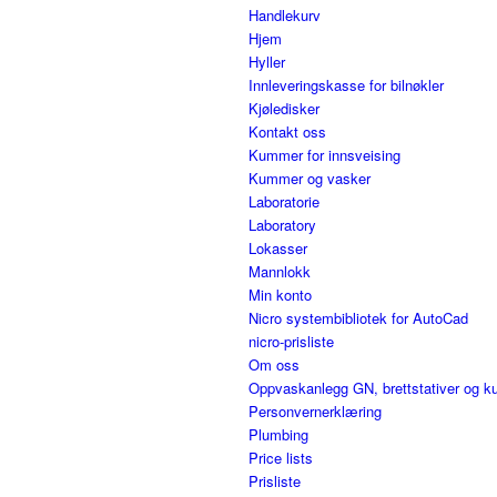
Handlekurv
Hjem
Hyller
Innleveringskasse for bilnøkler
Kjøledisker
Kontakt oss
Kummer for innsveising
Kummer og vasker
Laboratorie
Laboratory
Lokasser
Mannlokk
Min konto
Nicro systembibliotek for AutoCad
nicro-prisliste
Om oss
Oppvaskanlegg GN, brettstativer og ku
Personvernerklæring
Plumbing
Price lists
Prisliste