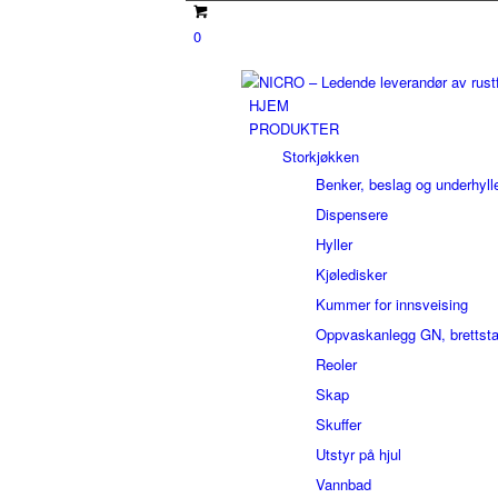
0
HJEM
PRODUKTER
Storkjøkken
Benker, beslag og underhyll
Dispensere
Hyller
Kjøledisker
Kummer for innsveising
Oppvaskanlegg GN, brettstat
Reoler
Skap
Skuffer
Utstyr på hjul
Vannbad